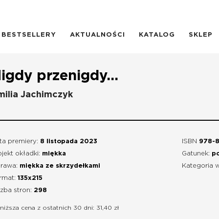
BESTSELLERY
AKTUALNOŚCI
KATALOG
SKLEP
igdy przenigdy...
milia Jachimczyk
ta premiery:
8 listopada 2023
ISBN
978-
jekt okładki:
miękka
Gatunek:
p
rawa:
miękka ze skrzydełkami
Kategoria 
rmat:
135x215
czba stron:
298
niższa cena z ostatnich 30 dni: 31,40 zł