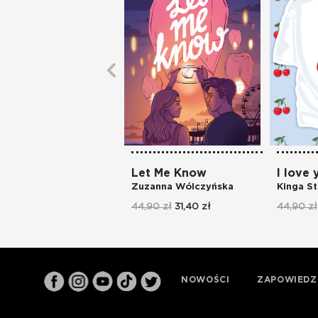
Let Me Know
I love 
Zuzanna Wólczyńska
Kinga St
44,90 zł
31,40 zł
44,90 zł
NOWOŚCI
ZAPOWIEDZ