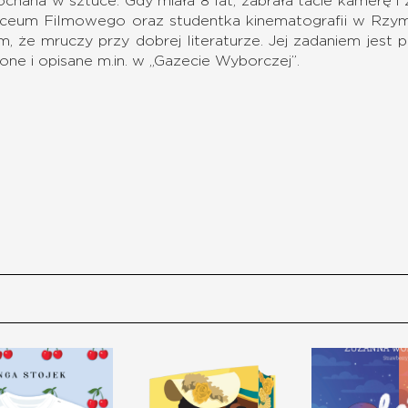
chana w sztuce. Gdy miała 8 lat, zabrała tacie kamerę i
ceum Filmowego oraz studentka kinematografii w Rzy
, że mruczy przy dobrej literaturze. Jej zadaniem jes
ne i opisane m.in. w „Gazecie Wyborczej”.