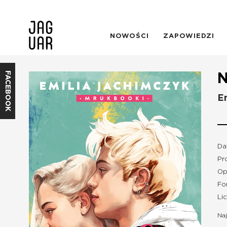
NOWOŚCI
ZAPOWIEDZI
FACEBOOK
N
E
Da
Pro
Op
Fo
Li
Naj