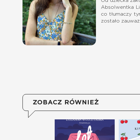
Od dziecka zako
Absolwentka Li
co tłumaczy tym
zostało zauważo
ZOBACZ RÓWNIEŻ