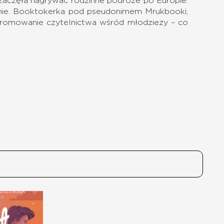
 zaczęła nagrywać rodzinne podróże po Europie.
mie. Booktokerka pod pseudonimem Mrukbooki,
t promowanie czytelnictwa wśród młodzieży – co