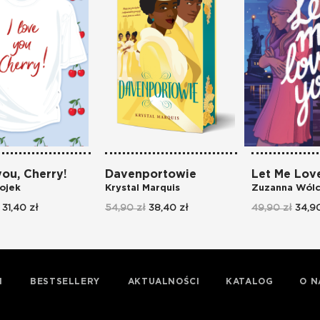
you, Cherry!
Davenportowie
Let Me Lov
ojek
Krystal Marquis
Zuzanna Wólc
31,40 zł
54,90 zł
38,40 zł
49,90 zł
34,90
I
BESTSELLERY
AKTUALNOŚCI
KATALOG
O N