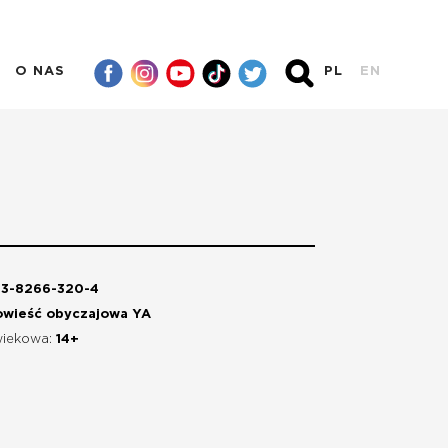
O NAS
PL
EN
83-8266-320-4
owieść obyczajowa YA
wiekowa:
14+