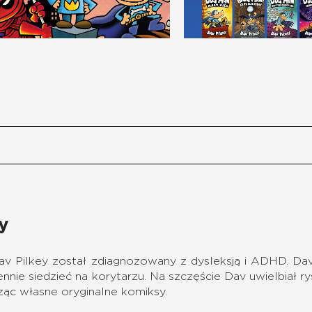
y
v Pilkey został zdiagnozowany z dysleksją i ADHD. Dav b
ennie siedzieć na korytarzu. Na szczęście Dav uwielbiał r
ząc własne oryginalne komiksy.