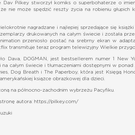
e Dav Pilkey stworzył komiks o superbohaterze o imien
 że nie może spędzić reszty życia na robieniu głupich 
elokrotnie nagradzane i najlepiej sprzedające się książk
zemplarzy drukowanych na całym świecie i została prz
mation przeniosło postać na srebrny ekran w adaptacj
etflix transmituje teraz program telewizyjny Wielkie przyg
eło Dava, DOGMAN, jest bestsellerem numer 1 New Yo
a całym świecie i tłumaczeniami dostępnymi w ponad 21
nies, Dog Breath i The Paperboy, która jest Księgą Ho
 amerykańskiej książce obrazkowej dla dzieci.
żoną na północno-zachodnim wybrzeżu Pacyfiku.
stronę autora:
https://pilkey.com/
Suzuki