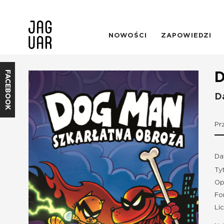
NOWOŚCI
ZAPOWIEDZI
FACEBOOK
D
D
Pr
Da
Ty
Op
Fo
Li