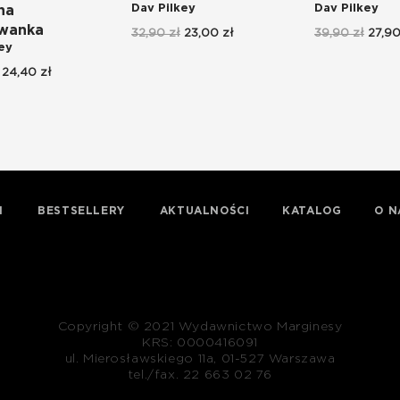
Dav Pilkey
Dav Pilkey
na
owanka
32,90 zł
23,00 zł
39,90 zł
27,90
ey
24,40 zł
I
BESTSELLERY
AKTUALNOŚCI
KATALOG
O N
Copyright © 2021 Wydawnictwo Marginesy
KRS: 0000416091
ul. Mierosławskiego 11a, 01-527 Warszawa
tel./fax. 22 663 02 76