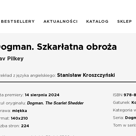
BESTSELLERY
AKTUALNOŚCI
KATALOG
SKLEP
ogman. Szkarłatna obroża
av Pilkey
Stanisław Kroszczyński
zekład z języka angielskiego:
ta premiery:
14 sierpnia 2024
ISBN
978-
Dogman. The Scarlet Shedder
Gatunek:
Ko
tuł oryginału:
Kategoria 
rawa:
miękka
Seria:
Dog
rmat:
140x210
Tom w serii
czba stron:
224