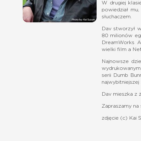
W drugiej klasi
powiedział mu,
słuchaczem.
Dav stworzył wi
80 milionów eg
DreamWorks Ani
wielki film a N
Najnowsze dzi
wydrukowanymi n
serii Dumb Bun
najwybitniejszej
Dav mieszka z 
Zapraszamy na 
zdjęcie (c) Kai 