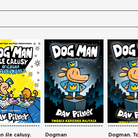
 śle całusy.
Dogman
Dogman. T