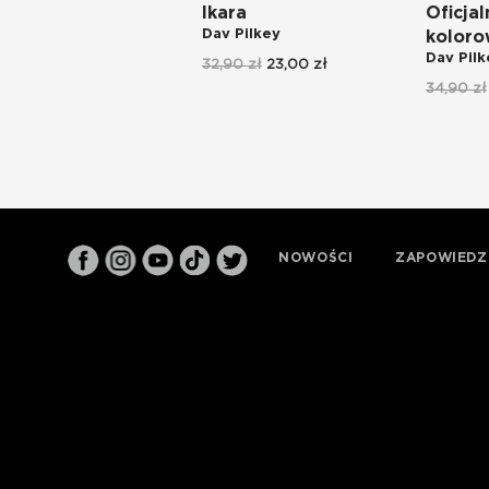
Ikara
Oficjal
Dav Pilkey
kolor
Dav Pilk
32,90 zł
23,00 zł
34,90 zł
NOWOŚCI
ZAPOWIEDZ