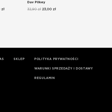
Dav Pilkey
dwóch kotach
Dav Pilkey
 zł
32,90 zł
23,00 zł
32,90 zł
23,00 zł
AS
SKLEP
POLITYKA PRYWATNOŚCI
WARUNKI SPRZEDAŻY I DOSTAWY
REGULAMIN