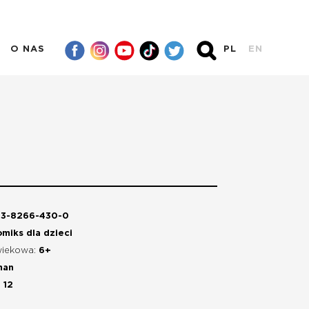
O NAS
PL
EN
83-8266-430-0
miks dla dzieci
wiekowa:
6+
man
:
12