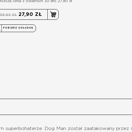
niższa cena z ostatnich 30 dni: 27,90 zł
27,90 ZŁ
39,90 ZŁ
POBIERZ OKŁADKĘ
 superbohaterze. Dog Man został zaatakowany przez 