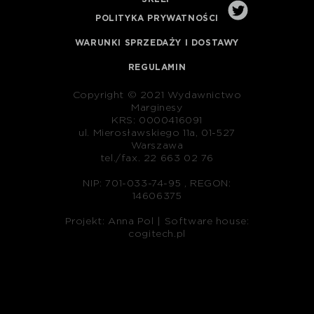
POLITYKA PRYWATNOŚCI
WARUNKI SPRZEDAŻY I DOSTAWY
REGULAMIN
Copyright © 2021 Wydawnictwo
Marginesy
KRS: 0000416091
ul. Mierosławskiego 11a, 01-527
Warszawa
tel./fax. 22 663 02 76
NIP: 701-033-74-95 , REGON:
14606375
Projekt: Anna Pol |
Software house:
cogitech.pl