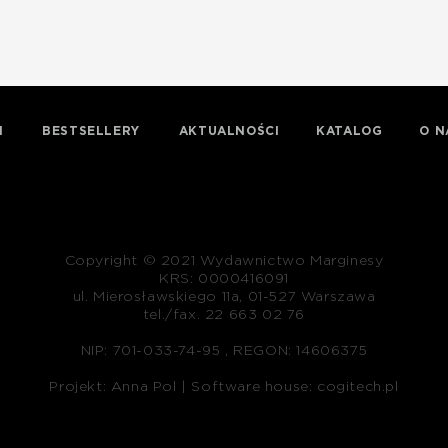
I
BESTSELLERY
AKTUALNOŚCI
KATALOG
O N
Copyright © 2021 Wydawnictwo Marginesy
KRS: 0000416091
ul. Mierosławskiego 11a, 01-527 Warszawa
tel./fax. 22 663 02 76
NIP: 701-033-74-95 , REGON: 14606375
Projekt: Anna Pol |
Software house: cogitech.pl