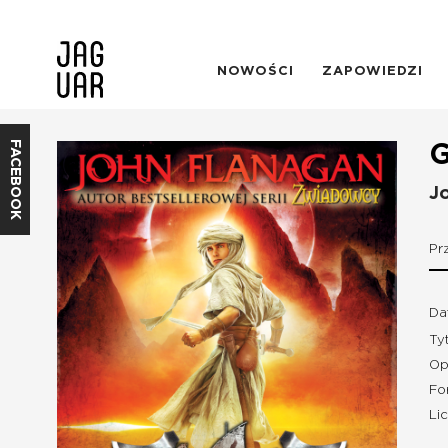
NOWOŚCI
ZAPOWIEDZI
FACEBOOK
G
J
Pr
Da
Ty
Op
Fo
Li