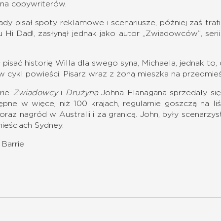
ona copywriterów.
dy pisał spoty reklamowe i scenariusze, później zaś traf
 Hi Dad!, zasłynął jednak jako autor „Zwiadowców”, ser
 pisać historię Willa dla swego syna, Michaela, jednak t
 w cykl powieści. Pisarz wraz z żoną mieszka na przedmie
rie
Zwiadowcy
i
Drużyna
Johna Flanagana sprzedały się
ępne w więcej niż 100 krajach, regularnie goszczą na l
 oraz nagród w Australii i za granicą. John, były scenarzy
ieściach Sydney.
Barrie