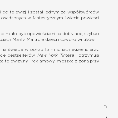
ił do telewizji i został jednym ze współtwórców
ii osadzonych w fantastycznym świecie powieści
o, co miało być opowieściami na dobranoc, szybko
ściach Manly. Ma troje dzieci i czworo wnuków.
 na świecie w ponad 15 milionach egzemplarzy.
iście bestsellerów
New York Timesa
i otrzymują
sta telewizyjny i reklamowy, mieszka z żoną przy