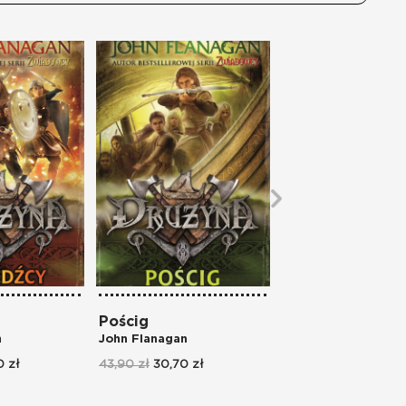
Pościg
Pościg
n
John Flanagan
John Flanagan
 zł
43,90 zł
30,70 zł
42,90 zł
30,00 zł