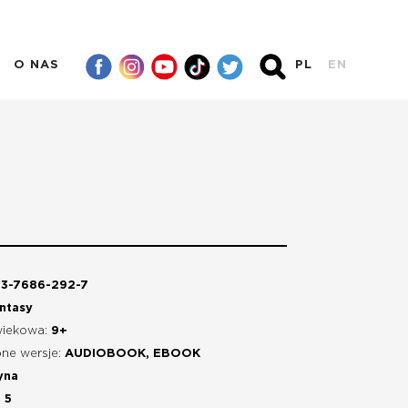
O NAS
PL
EN
3-7686-292-7
ntasy
wiekowa:
9+
ne wersje:
AUDIOBOOK, EBOOK
yna
:
5