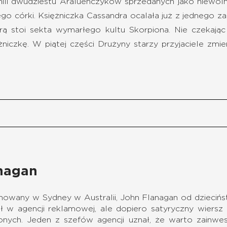
nili dwudziestu Aralueńczyków sprzedanych jako niewol
ego córki. Księżniczka Cassandra ocalała już z jednego z
órą stoi sekta wymarłego kultu Skorpiona. Nie czekają
ężniczkę. W piątej części Drużyny starzy przyjaciele z
nagan
owany w Sydney w Australii, John Flanagan od dziecińs
ł w agencji reklamowej, ale dopiero satyryczny wiersz
nych. Jeden z szefów agencji uznał, że warto zainw