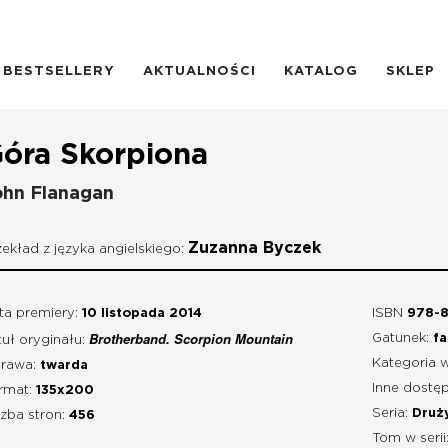
BESTSELLERY
AKTUALNOŚCI
KATALOG
SKLEP
óra Skorpiona
ohn Flanagan
Zuzanna Byczek
zekład z języka angielskiego:
ta premiery:
10 listopada 2014
ISBN
978-8
Brotherband. Scorpion Mountain
Gatunek:
fa
tuł oryginału:
Kategoria 
rawa:
twarda
Inne dostęp
rmat:
135x200
Seria:
Druż
czba stron:
456
Tom w serii