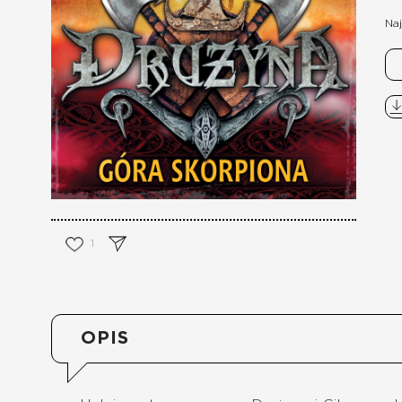
Naj
1
OPIS