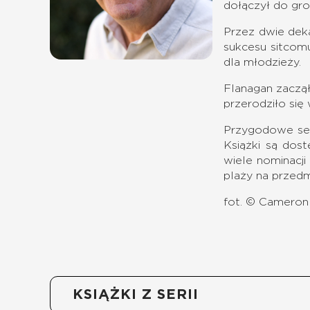
dołączył do gr
Przez dwie deka
sukcesu sitcomu
dla młodzieży.
Flanagan zaczął
przerodziło się
Przygodowe se
Książki są dost
wiele nominacji
plaży na przedm
fot. © Cameron 
KSIĄŻKI Z SERII