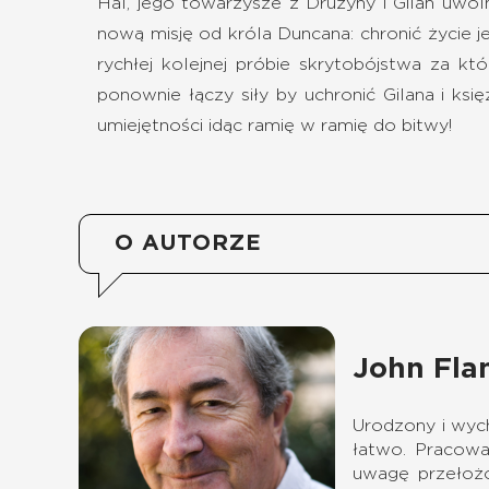
Hal, jego towarzysze z Drużyny i Gilan uwol
nową misję od króla Duncana: chronić życie j
rychłej kolejnej próbie skrytobójstwa za kt
ponownie łączy siły by uchronić Gilana i ksi
umiejętności idąc ramię w ramię do bitwy!
O AUTORZE
John Fla
Urodzony i wych
łatwo. Pracowa
uwagę przełożo