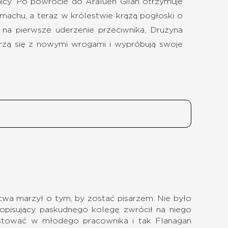
nicy. Po powrocie do Araluen Gilan otrzymuje
amachu, a teraz w królestwie krążą pogłoski o
c na pierwsze uderzenie przeciwnika, Drużyna
mierzą się z nowymi wrogami i wypróbują swoje
twa marzył o tym, by zostać pisarzem. Nie było
 opisujący paskudnego kolegę zwrócił na niego
estować w młodego pracownika i tak Flanagan