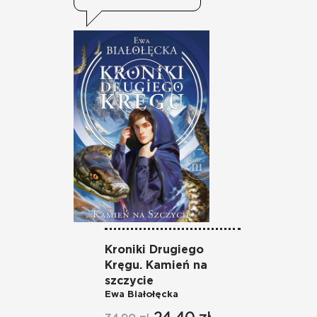
Kroniki Drugiego
Kr
Je
Kręgu. Kamień na
szczycie
37
Ewa Białołęcka