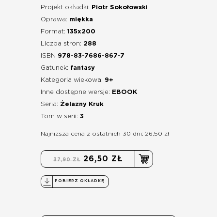
Projekt okładki:
Piotr Sokołowski
Oprawa:
miękka
Format:
135x200
Liczba stron:
288
ISBN
978-83-7686-867-7
Gatunek:
fantasy
Kategoria wiekowa:
9+
Inne dostępne wersje:
EBOOK
Seria:
Żelazny Kruk
Tom w serii:
3
Najniższa cena z ostatnich 30 dni: 26,50 zł
26,50 ZŁ
37,90 ZŁ
POBIERZ OKŁADKĘ