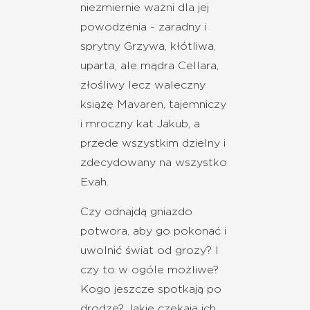
niezmiernie ważni dla jej
powodzenia - zaradny i
sprytny Grzywa, kłótliwa,
uparta, ale mądra Cellara,
złośliwy lecz waleczny
książę Mavaren, tajemniczy
i mroczny kat Jakub, a
przede wszystkim dzielny i
zdecydowany na wszystko
Evah.
Czy odnajdą gniazdo
potwora, aby go pokonać i
uwolnić świat od grozy? I
czy to w ogóle możliwe?
Kogo jeszcze spotkają po
drodze? Jakie czekają ich