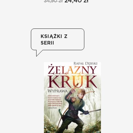
24,40 zł
34,90 zł
KSIĄŻKI Z
SERII