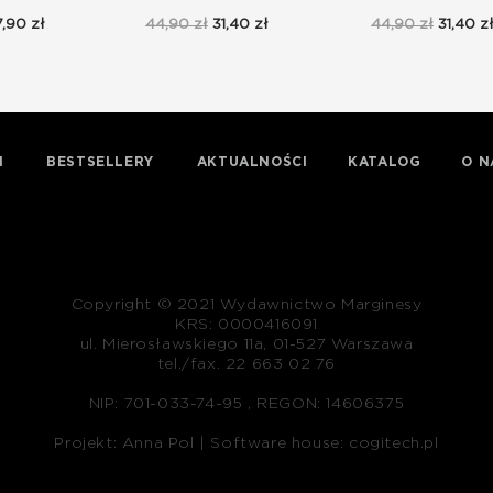
,90 zł
44,90 zł
31,40 zł
44,90 zł
31,40 z
I
BESTSELLERY
AKTUALNOŚCI
KATALOG
O N
Copyright © 2021 Wydawnictwo Marginesy
KRS: 0000416091
ul. Mierosławskiego 11a, 01-527 Warszawa
tel./fax. 22 663 02 76
NIP: 701-033-74-95 , REGON: 14606375
Projekt: Anna Pol |
Software house: cogitech.pl