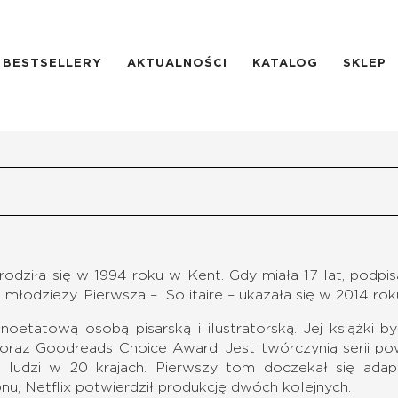
BESTSELLERY
AKTUALNOŚCI
KATALOG
SKLEP
rodziła się w 1994 roku w Kent. Gdy miała 17 lat, podp
a młodzieży. Pierwsza – Solitaire – ukazała się w 2014 
łnoetatową osobą pisarską i ilustratorską. Jej książki
oraz Goodreads Choice Award. Jest twórczynią serii pow
 ludzi w 20 krajach. Pierwszy tom doczekał się adapta
u, Netflix potwierdził produkcję dwóch kolejnych.