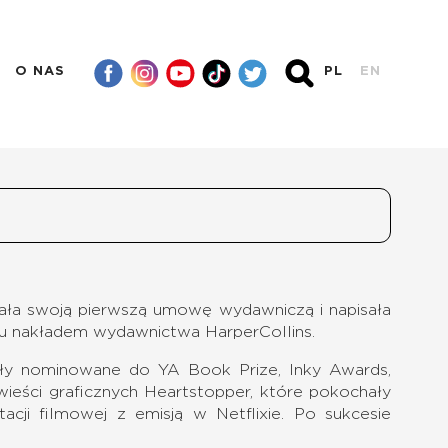
O NAS
PL
EN
isała swoją pierwszą umowę wydawniczą i napisała
roku nakładem wydawnictwa HarperCollins.
 były nominowane do YA Book Prize, Inky Awards,
ieści graficznych Heartstopper, które pokochały
cji filmowej z emisją w Netflixie. Po sukcesie