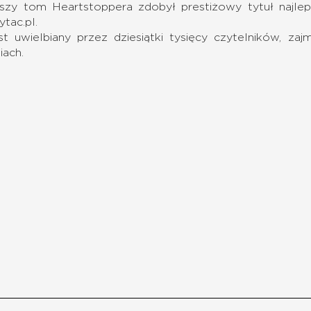
zy tom Heartstoppera zdobył prestiżowy tytuł najlep
tac.pl.
st uwielbiany przez dziesiątki tysięcy czytelników, za
iach.