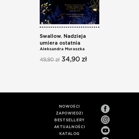
Swallow. Nadzieja
Swal
umiera ostatnia
matk
Aleksandra Muraszka
Aleks
34,90 zł
49,90 zł
54,90
NOWOŚCI
ZAPOWIEDZI
BESTSELLERY
AKTUALNOŚCI
KATALOG