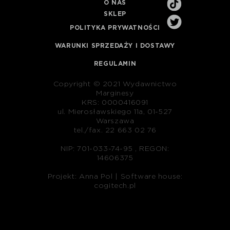
O NAS
SKLEP
POLITYKA PRYWATNOŚCI
WARUNKI SPRZEDAŻY I DOSTAWY
REGULAMIN
Copyright © 2021 Wydawnictwo
Marginesy
KRS: 0000416091
ul. Mierosławskiego 11a, 01-527
Warszawa
tel./fax. 22 663 02 76
NIP: 701-033-74-95 , REGON:
14606375
Projekt: Anna Pol |
Software house:
cogitech.pl